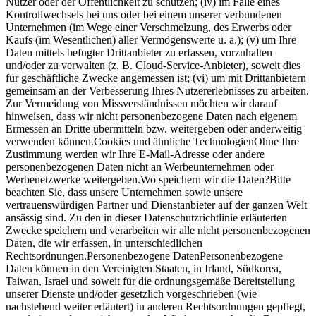
Nutzer oder der Öffentlichkeit zu schützen; (iv) im Falle eines
Kontrollwechsels bei uns oder bei einem unserer verbundenen
Unternehmen (im Wege einer Verschmelzung, des Erwerbs oder
Kaufs (im Wesentlichen) aller Vermögenswerte u. a.); (v) um Ihre
Daten mittels befugter Drittanbieter zu erfassen, vorzuhalten
und/oder zu verwalten (z. B. Cloud-Service-Anbieter), soweit dies
für geschäftliche Zwecke angemessen ist; (vi) um mit Drittanbietern
gemeinsam an der Verbesserung Ihres Nutzererlebnisses zu arbeiten.
Zur Vermeidung von Missverständnissen möchten wir darauf
hinweisen, dass wir nicht personenbezogene Daten nach eigenem
Ermessen an Dritte übermitteln bzw. weitergeben oder anderweitig
verwenden können.Cookies und ähnliche TechnologienOhne Ihre
Zustimmung werden wir Ihre E-Mail-Adresse oder andere
personenbezogenen Daten nicht an Werbeunternehmen oder
Werbenetzwerke weitergeben.Wo speichern wir die Daten?Bitte
beachten Sie, dass unsere Unternehmen sowie unsere
vertrauenswürdigen Partner und Dienstanbieter auf der ganzen Welt
ansässig sind. Zu den in dieser Datenschutzrichtlinie erläuterten
Zwecke speichern und verarbeiten wir alle nicht personenbezogenen
Daten, die wir erfassen, in unterschiedlichen
Rechtsordnungen.Personenbezogene DatenPersonenbezogene
Daten können in den Vereinigten Staaten, in Irland, Südkorea,
Taiwan, Israel und soweit für die ordnungsgemäße Bereitstellung
unserer Dienste und/oder gesetzlich vorgeschrieben (wie
nachstehend weiter erläutert) in anderen Rechtsordnungen gepflegt,